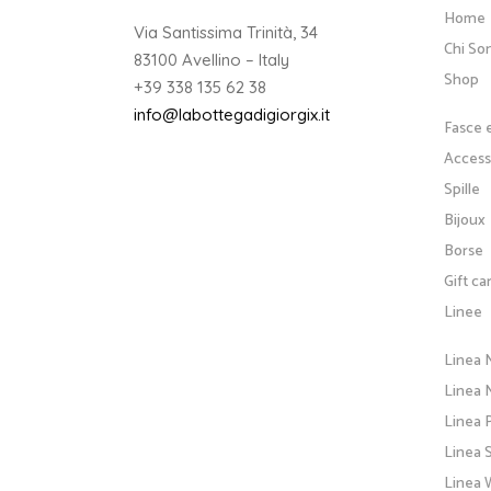
Home
Via Santissima Trinità, 34
Chi So
83100 Avellino – Italy
Shop
+39 338 135 62 38
info@labottegadigiorgix.it
Fasce 
Accesso
Spille
Bijoux
Borse
Gift ca
Linee
Linea 
Linea N
Linea 
Linea 
Linea 