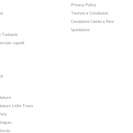
Privacy Policy
no
Termini e Condizioni
Condizioni Cambi e Resi
Spedizioni
e Turbanti
ri per capelli
rd
Nature
ature Little Trees
Pets
Shapes
Words