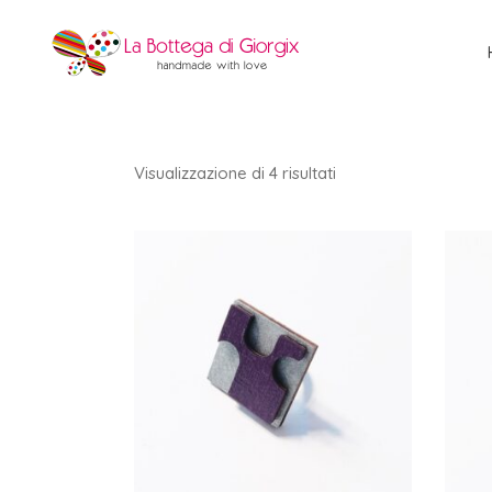
Ordina
Visualizzazione di 4 risultati
in
base
al
più
recente