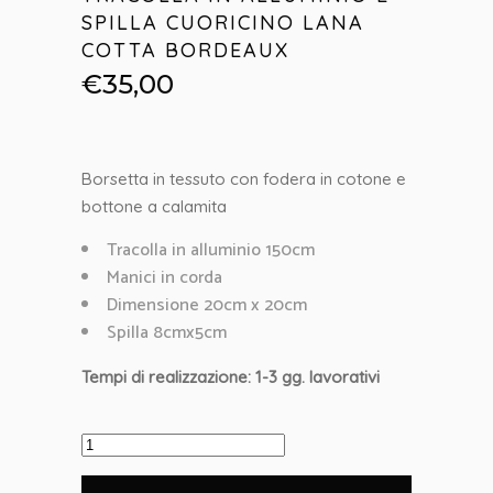
SPILLA CUORICINO LANA
COTTA BORDEAUX
€
35,00
Borsetta in tessuto con fodera in cotone e
bottone a calamita
Tracolla in alluminio 150cm
Manici in corda
Dimensione 20cm x 20cm
Spilla 8cmx5cm
Tempi di realizzazione: 1-3 gg. lavorativi
Borsa
Mini