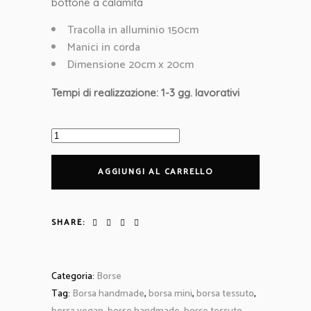
bottone a calamita
Tracolla in alluminio 150cm
Manici in corda
Dimensione 20cm x 20cm
Tempi di realizzazione: 1-3 gg. lavorativi
Borsa
Mini
bag
AGGIUNGI AL CARRELLO
in
tela
fucsia
SHARE:
con
manici
in
Categoria:
Borse
corda,
Tag:
Borsa handmade
,
borsa mini
,
borsa tessuto
,
tracolla