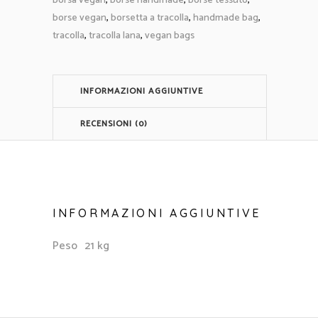
borsa vegan
,
borse handmade
,
borse tessuto
,
in
borse vegan
,
borsetta a tracolla
,
handmade bag
,
alluminio
tracolla
,
tracolla lana
,
vegan bags
e
stella
glitter
INFORMAZIONI AGGIUNTIVE
argento
quantità
RECENSIONI (0)
INFORMAZIONI AGGIUNTIVE
Peso
21 kg