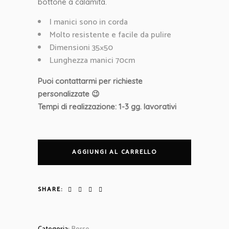
bottone a calamita.
I manici sono in corda
Molto resistente e facile da pulire
Dimensioni 35×50
Lunghezza manici 70cm
Puoi contattarmi per richieste
personalizzate 😉
Tempi di realizzazione: 1-3 gg. lavorativi
AGGIUNGI AL CARRELLO
SHARE: