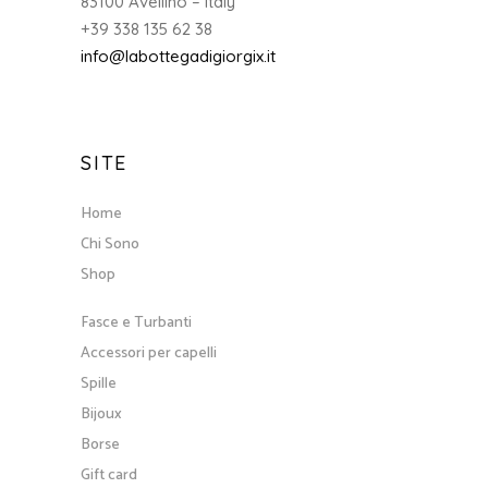
83100 Avellino – Italy
+39 338 135 62 38
info@labottegadigiorgix.it
SITE
Home
Chi Sono
Shop
Fasce e Turbanti
Accessori per capelli
Spille
Bijoux
Borse
Gift card