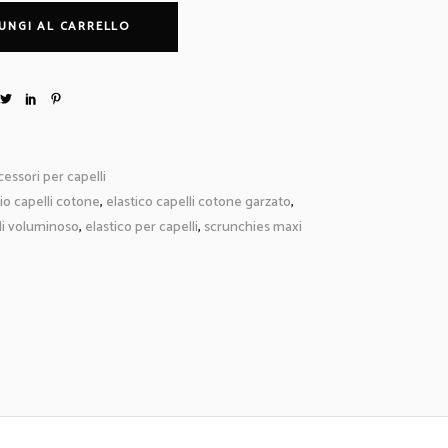
UNGI AL CARRELLO
essori per capelli
io capelli cotone
,
elastico capelli cotone garzato
,
lli voluminoso
,
elastico per capelli
,
scrunchies maxi