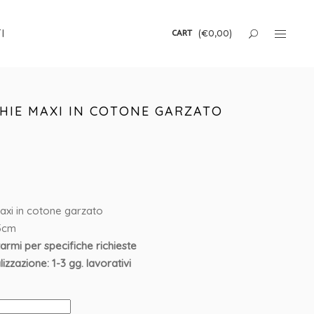
CART
I
(
€
0,00
)
HIE MAXI IN COTONE GARZATO
axi in cotone garzato
5cm
armi per specifiche richieste
izzazione: 1-3 gg. lavorativi