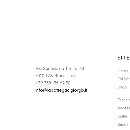
SITE
Via Santissima Trinità, 34
Home
83100 Avellino – Italy
Chi So
+39 338 135 62 38
Shop
info@labottegadigiorgix.it
Fasce 
Accesso
Spille
Bijoux