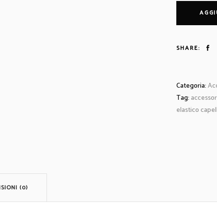
maxi
AGGI
in
cotone
garzato
SHARE:
rosso
quantità
Categoria:
Acc
Tag:
accessor
elastico cape
SIONI (0)