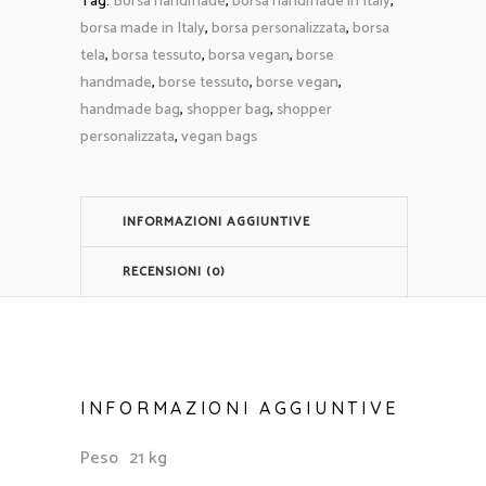
Tag:
Borsa handmade
,
borsa handmade in Italy
,
borsa made in Italy
,
borsa personalizzata
,
borsa
tela
,
borsa tessuto
,
borsa vegan
,
borse
handmade
,
borse tessuto
,
borse vegan
,
handmade bag
,
shopper bag
,
shopper
personalizzata
,
vegan bags
INFORMAZIONI AGGIUNTIVE
RECENSIONI (0)
INFORMAZIONI AGGIUNTIVE
Peso
21 kg