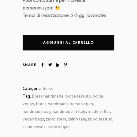
Puoi contattarmi per richieste
personalizzate
Tempi di realizzazione: 2-3 gg. lavorativi
AGGIUNGI AL CARRELLO
SHARE:
Categoria:
Borse
Tag:
Borsa handmade
,
borsa tessuto
,
borsa
vegan
,
borse handmade
,
borse vegan
,
handmade bag
,
handmade in Italy
,
made in Italy
,
vegan bags
,
zaino stella
,
zaino tela
,
zaino tessuto
,
zaino unisex
,
zaino vegan