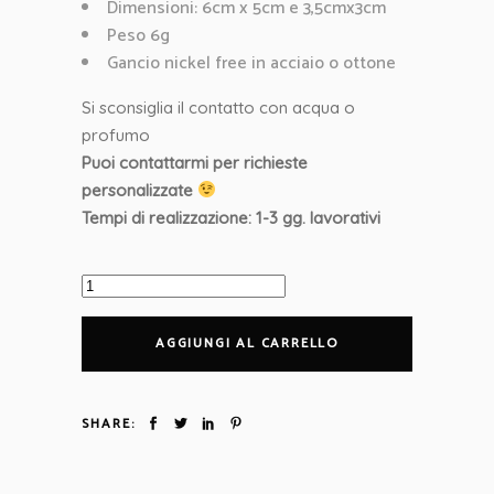
Dimensioni: 6cm x 5cm e 3,5cmx3cm
Peso 6g
Gancio nickel free in acciaio o ottone
Si sconsiglia il contatto con acqua o
profumo
Puoi contattarmi per richieste
personalizzate
Tempi di realizzazione: 1-3 gg. lavorativi
Orecchini
Cuore
bordeaux
AGGIUNGI AL CARRELLO
in
legno
dipinto
SHARE:
a
mano