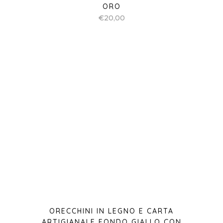
ORECCHINI IN LEGNO E CARTA
ARTIGIANALE FONDO GIALLO CON
FANTASIA FOGLIE BLU
€
20,00