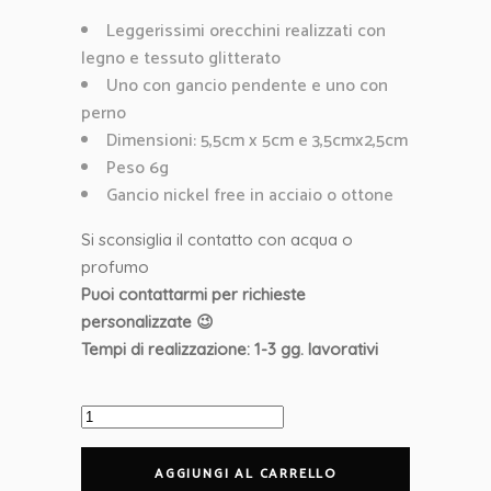
Leggerissimi orecchini realizzati con
legno e tessuto glitterato
Uno con gancio pendente e uno con
perno
Dimensioni: 5,5cm x 5cm e 3,5cmx2,5cm
Peso 6g
Gancio nickel free in acciaio o ottone
Si sconsiglia il contatto con acqua o
profumo
Puoi contattarmi per richieste
personalizzate 😉
Tempi di realizzazione: 1-3 gg. lavorativi
Orecchini
Stella
in
AGGIUNGI AL CARRELLO