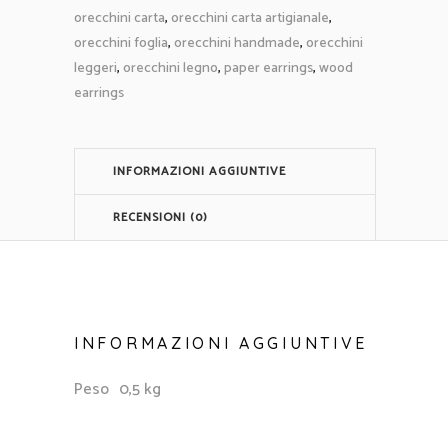
legno
orecchini carta
,
orecchini carta artigianale
,
e
orecchini foglia
,
orecchini handmade
,
orecchini
carta
leggeri
,
orecchini legno
,
paper earrings
,
wood
artigianale
earrings
giapponese
quantità
INFORMAZIONI AGGIUNTIVE
RECENSIONI (0)
INFORMAZIONI AGGIUNTIVE
Peso
0,5 kg