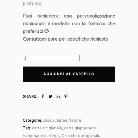
profumo
Puoi richiedere una personalizzazione
abbinando il modello con la fantasia che
preferisci 😉
Contattami pure per specifiche richieste
Orecchini
foglia
Ginkgo
AGGIUNGI AL CARRELLO
fondo
panna
con
SHARE:
micro
righe
blu
Categorie:
Bijoux
,
Linea Nature
ceruleo
Tag:
carta artigianale
,
carta giapponese
,
in
handmade earrings
,
Orecchini artigianali
,