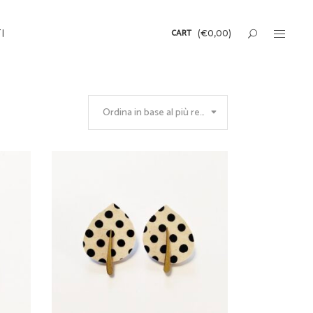
CART
I
(
€
0,00
)
Ordina in base al più recente