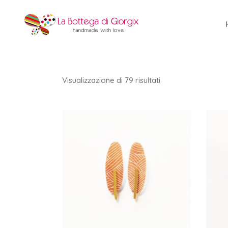
Ordina
Visualizzazione di 79 risultati
in
base
al
più
recente