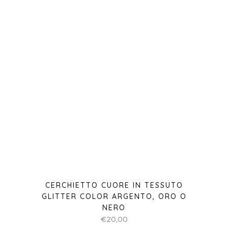
CERCHIETTO CUORE IN TESSUTO
GLITTER COLOR ARGENTO, ORO O
NERO
€
20,00
CERCHIETTO STELLA IN TESSUTO
GLITTER COLOR ARGENTO, ORO O
NERO
€
20,00