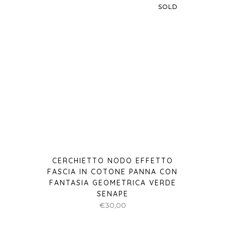
CERCHIETTO NODO EFFETTO
FASCIA IN COTONE PANNA CON
FANTASIA GEOMETRICA VERDE
SENAPE
€
30,00
SOLD
CERCHIETTO VOLANT IN RASO DI
SETA FUCSIA
€
40,00