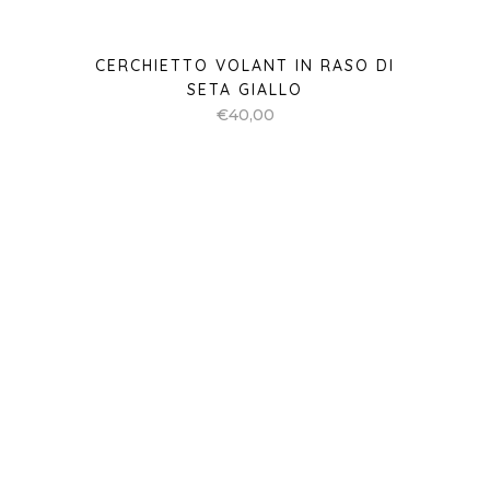
CERCHIETTO NODO EFFETTO
FASCIA IN RASO DI SETA ROSA
CIPRIA
€
35,00