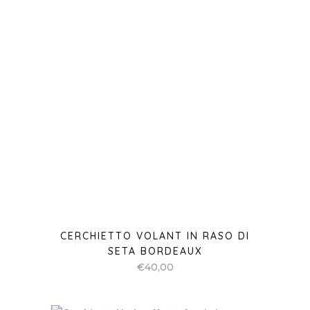
CERCHIETTO VOLANT IN RASO DI
SETA BORDEAUX
€
40,00
CERCHIETTO NODO EFFETTO
FASCIA IN VELLUTO FUCSIA
€
35,00