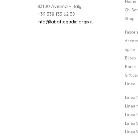
Home
83100 Avellino – Italy
Chi So
+39 338 135 62 38
Shop
info@labottegadigiorgix.it
Fasce 
Accesso
Spille
Bijoux
Borse
Gift ca
Linee
Linea 
Linea N
Linea 
Linea 
Linea 