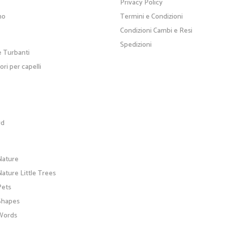
Privacy Policy
no
Termini e Condizioni
Condizioni Cambi e Resi
Spedizioni
e Turbanti
ri per capelli
rd
Nature
ature Little Trees
Pets
Shapes
Words