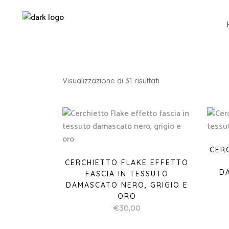
Ordina
Visualizzazione di 31 risultati
in
base
al
CER
CERCHIETTO FLAKE EFFETTO
più
D
FASCIA IN TESSUTO
DAMASCATO NERO, GRIGIO E
recente
ORO
€
30,00