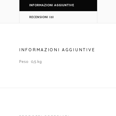
blu
INFORMAZIONI AGGIUNTIVE
cobalto
quantità
RECENSIONI (0)
INFORMAZIONI AGGIUNTIVE
Peso
0,5 kg