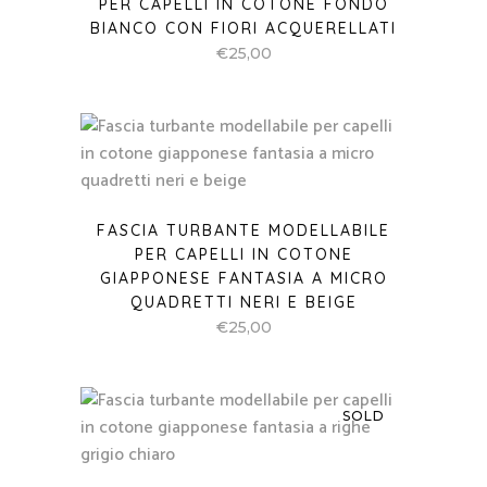
PER CAPELLI IN COTONE FONDO
BIANCO CON FIORI ACQUERELLATI
€
25,00
FASCIA TURBANTE MODELLABILE
PER CAPELLI IN COTONE
GIAPPONESE FANTASIA A MICRO
QUADRETTI NERI E BEIGE
€
25,00
SOLD