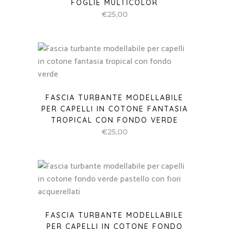
FOGLIE MULTICOLOR
€
25,00
FASCIA TURBANTE MODELLABILE
PER CAPELLI IN COTONE FANTASIA
TROPICAL CON FONDO VERDE
€
25,00
FASCIA TURBANTE MODELLABILE
PER CAPELLI IN COTONE FONDO