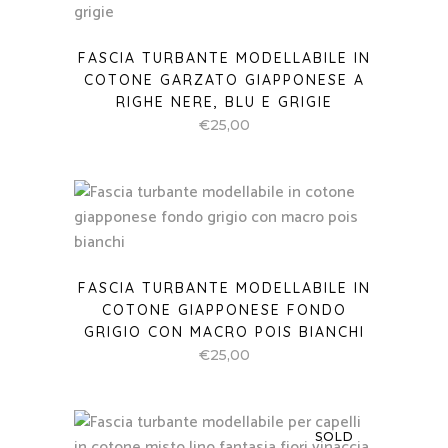
FASCIA TURBANTE MODELLABILE IN
COTONE GARZATO GIAPPONESE A
RIGHE NERE, BLU E GRIGIE
€
25,00
FASCIA TURBANTE MODELLABILE IN
COTONE GIAPPONESE FONDO
GRIGIO CON MACRO POIS BIANCHI
€
25,00
SOLD