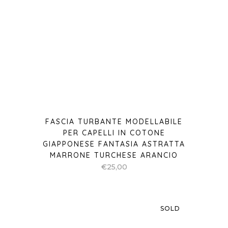
FASCIA TURBANTE MODELLABILE
PER CAPELLI IN COTONE
GIAPPONESE FANTASIA ASTRATTA
MARRONE TURCHESE ARANCIO
€
25,00
SOLD