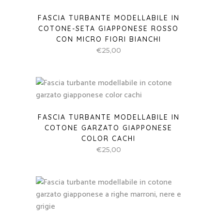
FASCIA TURBANTE MODELLABILE IN
COTONE-SETA GIAPPONESE ROSSO
CON MICRO FIORI BIANCHI
€
25,00
FASCIA TURBANTE MODELLABILE IN
COTONE GARZATO GIAPPONESE
COLOR CACHI
€
25,00