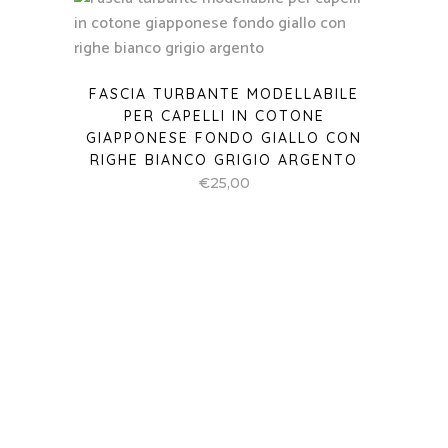
FASCIA TURBANTE MODELLABILE
PER CAPELLI IN COTONE
GIAPPONESE FONDO GIALLO CON
RIGHE BIANCO GRIGIO ARGENTO
€
25,00
FASCIA TURBANTE MODELLABILE
PER CAPELLI IN COTONE
GIAPPONESE FANTASIA A
QUADRETTI SENAPE GRIGIO PANNA
€
25,00