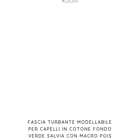
FASCIA TURBANTE MODELLABILE
PER CAPELLI IN COTONE FONDO
VERDE SALVIA CON MACRO POIS
GIALLI
€
25,00