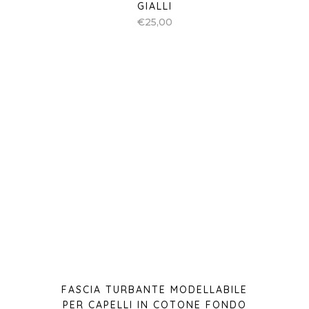
FASCIA TURBANTE MODELLABILE
PER CAPELLI IN COTONE FONDO
BIANCO A QUADRETTI
ACQUARELLATI BLU NAVY
€
25,00