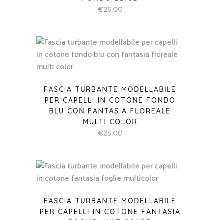
€
25,00
FASCIA TURBANTE MODELLABILE
PER CAPELLI IN COTONE FONDO
BLU CON FANTASIA FLOREALE
MULTI COLOR
€
25,00
FASCIA TURBANTE MODELLABILE
PER CAPELLI IN COTONE FANTASIA