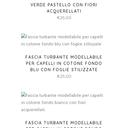
VERDE PASTELLO CON FIORI
ACQUERELLATI
€
25,00
FASCIA TURBANTE MODELLABILE
PER CAPELLI IN COTONE FONDO
BLU CON FOGLIE STILIZZATE
€
25,00
FASCIA TURBANTE MODELLABILE