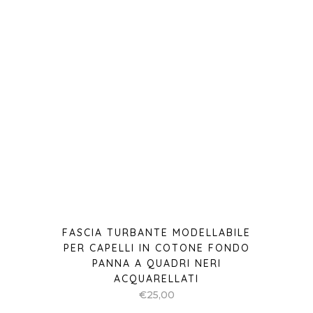
FASCIA TURBANTE MODELLABILE
PER CAPELLI IN COTONE FONDO
PANNA A QUADRI NERI
ACQUARELLATI
€
25,00