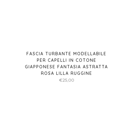
GIAPPONESE FANTASIA ASTRATTA
ROSA LILLA RUGGINE
€
25,00
FASCIA TURBANTE MODELLABILE