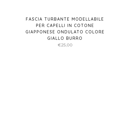
FASCIA TURBANTE MODELLABILE
PER CAPELLI IN COTONE
GIAPPONESE ONDULATO COLORE
AZZURRO POLVERE
€
25,00