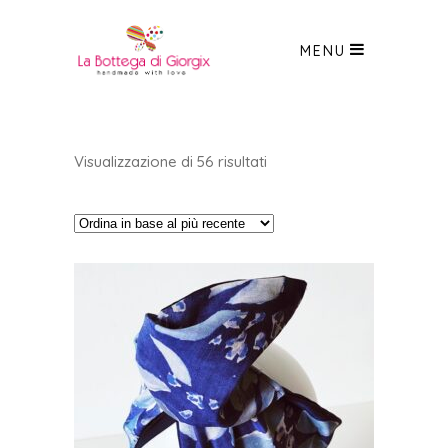
MENU
Ordina
Visualizzazione di 56 risultati
in
base
al
più
recente