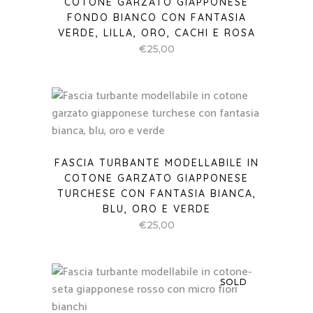
COTONE GARZATO GIAPPONESE
FONDO BIANCO CON FANTASIA
VERDE, LILLA, ORO, CACHI E ROSA
€
25,00
FASCIA TURBANTE MODELLABILE IN
COTONE GARZATO GIAPPONESE
TURCHESE CON FANTASIA BIANCA,
BLU, ORO E VERDE
€
25,00
SOLD